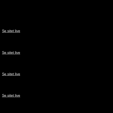
Hjemmesider
Smart Inneklima
Se sitet live
2T Byg Danmark
Se sitet live
Din Varmepumpeservice
Se sitet live
Breinberg.nu
Se sitet live
Max Energi Saver - Romania