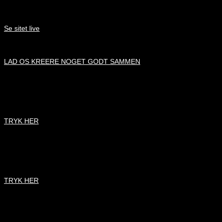
Klimasol
Se sitet live
bring vores strategi og digital innovation til dit produkt
LAD OS KREERE NOGET GODT SAMMEN
START ET PROJEKT
START ET NYT PROJEKT
TRYK HER
KONTAKT OS
KONTAKT OS
TRYK HER
NYHEDSBREV