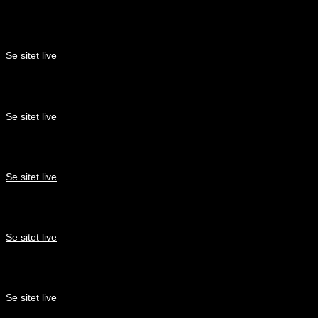
Smik Sverige
Se sitet live
No5 Hairdesign
Se sitet live
Maler Elgaard
Se sitet live
Maxicom
Se sitet live
Sazhuset
Se sitet live