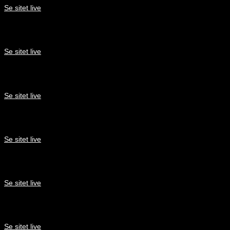
Se sitet live
Lindgaard Automation
Se sitet live
Dansk Dobermann Klub
Se sitet live
Boston rengøring
Se sitet live
Probuild
Se sitet live
Musikhilsen
Se sitet live