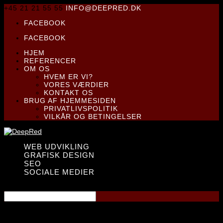
+45 21 21 55 55
INFO@DEEPRED.DK
FACEBOOK
FACEBOOK
HJEM
REFERENCER
OM OS
HVEM ER VI?
VORES VÆRDIER
KONTAKT OS
BRUG AF HJEMMESIDEN
PRIVATLIVSPOLITIK
VILKÅR OG BETINGELSER
WEB UDVIKLING
GRAFISK DESIGN
SEO
SOCIALE MEDIER
Vælg en side