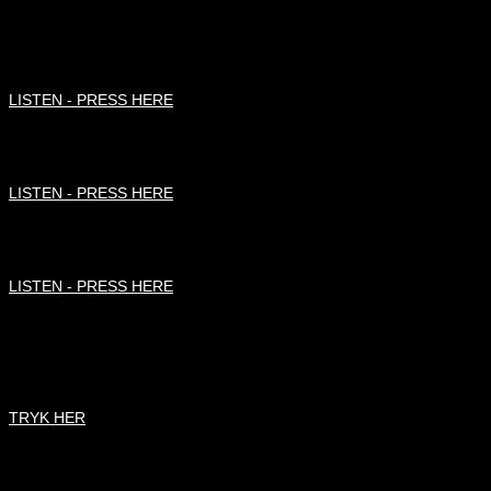
Lux Aeterna
LISTEN - PRESS HERE
Libera Me
LISTEN - PRESS HERE
Lux Aeterna
LISTEN - PRESS HERE
START ET PROJEKT
START ET NYT PROJEKT
TRYK HER
KONTAKT OS